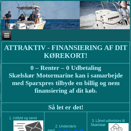
ATTRAKTIV - FINANSIERING AF DIT
KØREKORT!
0 – Renter – 0 Udbetaling
Skælskør Motormarine kan i samarbejde
med Sparxpres tilbyde en billig og nem
finansiering af dit køb.
Så let er det!
1. Udfyld og send
3. Lånet udbetales til
Skælskør
2. Underskriv
med